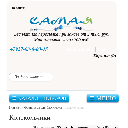
Воронеж
Бесплатная пересылка при заказе от 2 тыс. руб.
Минимальный заказ 200 руб.
+7927-03-8-03-15
Регистрация
Вход
Корзина (
0
)
Каталог
Главная
товаров
Корейская
фурнитура
Как
купить?
для
☰ МЕНЮ
☰ КАТАЛОГ ТОВАРОВ
бижутерии
Оплата,
Главная
»
Фурнитура для бижутерии
»
Колокольчики
доставка
Брошки-
Колокольчики
ангелочки
Акции
На странице: