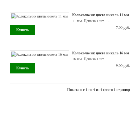
фурнитура)
Фурнитура
Колокольчик цвета никель 11 мм
для
11 мм. Цена за 1 шт. ..
бижутерии
7.00 руб.
-
Pandora
Колокольчик цвета никель 16 мм
Style
16 мм. Цена за 1 шт. ..
9.00 руб.
-
Бейлы
Показано с 1 по 4 из 4 (всего 1 страниц)
-
Деревянные
заготовки
-
Для