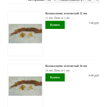
Наборы
О
нас
для
создания
Колокольчик золотистый 11 мм
Задать
детских
вопрос
11 мм. Цена за 1 шт. ..
изделий
7.00 руб.
Отзывы
Бусины
(кроме
силиконовых)
Наборы
для
создания
украшений,
Колокольчик золотистый 16 мм
бижутерии
16 мм. Цена за 1 шт. ..
9.00 руб.
Подвески
Силикон
(буквы,
грызунки,
бусины,