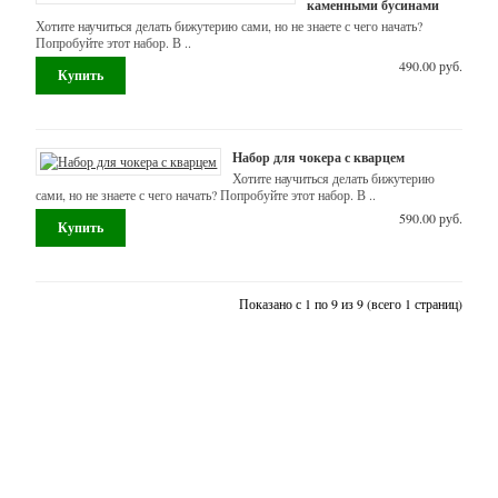
каменными бусинами
для
Хотите научиться делать бижутерию сами, но не знаете с чего начать?
пряников,
Попробуйте этот набор. В ..
айсинга
490.00 руб.
Перья
Скрапбукинг
Набор для чокера с кварцем
Хотите научиться делать бижутерию
Инструменты
сами, но не знаете с чего начать? Попробуйте этот набор. В ..
590.00 руб.
Атласные
ленты
6
мм
Показано с 1 по 9 из 9 (всего 1 страниц)
Пенопластовые
заготовки
Сутажный
САМА-Я. Все права защищены. 2013-2022
шнур
ИП Муртазина Фая Рустэмовна, ИНН: 165604689601
(сутаж)
г. Казань, ул. Фучика, 52
Упаковка,