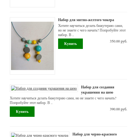
для
брелоков
Набор для мятно-желтого чокера
Хотите научиться делать бижутерию сами,
-
но не знаете с чего начать? Попробуйте этот
Наборы
набор. В ..
350.00 руб.
для
брошек
-
Наборы
для
Набор для создания
создания
украшения на шею
взрослых
Хотите научиться делать бижутерию сами, но не знаете с чего начать?
Попробуйте этот набор. В ..
браслетов
390.00 руб.
-
Наборы
Набор для черно-красного
для