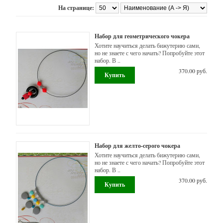
Оплата,
доставка
На странице:
Брошки-
ангелочки
Акции
Набор для геометрического чокера
Наборы
О
Хотите научиться делать бижутерию сами,
нас
для
но не знаете с чего начать? Попробуйте этот
набор. В ..
создания
Задать
370.00 руб.
детских
вопрос
изделий
Отзывы
Бусины
(кроме
силиконовых)
Наборы
Набор для желто-серого чокера
для
Хотите научиться делать бижутерию сами,
создания
но не знаете с чего начать? Попробуйте этот
набор. В ..
украшений,
370.00 руб.
бижутерии
-
Наборы