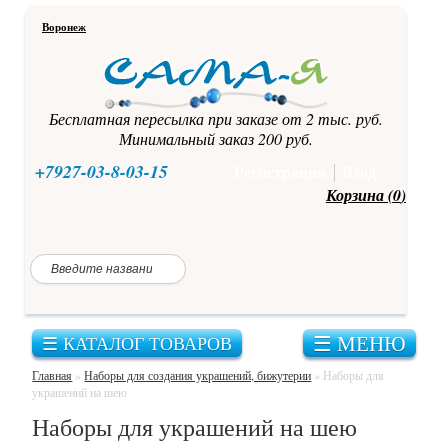
Воронеж
Бесплатная пересылка при заказе от 2 тыс. руб.
Минимальный заказ 200 руб.
+7927-03-8-03-15
Регистрация
Вход
Корзина (
0
)
Каталог
☰ МЕНЮ
☰ КАТАЛОГ ТОВАРОВ
Главная
товаров
Корейская
Главная
»
Наборы для создания украшений, бижутерии
»
Наборы для
фурнитура
Как
украшений на шею
купить?
для
Наборы для украшений на шею
бижутерии