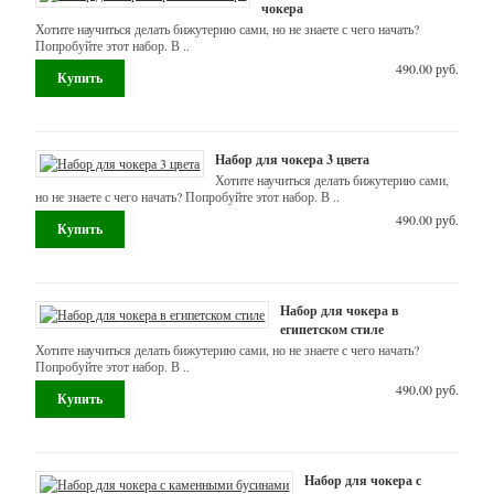
чокера
украшений
Хотите научиться делать бижутерию сами, но не знаете с чего начать?
Попробуйте этот набор. В ..
на
490.00 руб.
шею
Подвески
Набор для чокера 3 цвета
Силикон
Хотите научиться делать бижутерию сами,
(буквы,
но не знаете с чего начать? Попробуйте этот набор. В ..
грызунки,
490.00 руб.
бусины,
фурнитура)
Фурнитура
Набор для чокера в
для
египетском стиле
бижутерии
Хотите научиться делать бижутерию сами, но не знаете с чего начать?
Попробуйте этот набор. В ..
490.00 руб.
Маркеры
для
вязания
Шило
Набор для чокера с