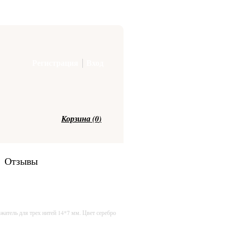
Регистрация
Вход
Корзина (
0
)
Отзывы
жатель для трех нитей 14*7 мм. Цвет серебро